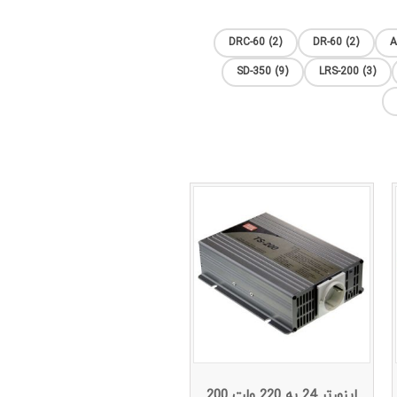
DRC-60 (2)
DR-60 (2)
A
SD-350 (9)
LRS-200 (3)
اینورتر 24 به 220 ولت 200