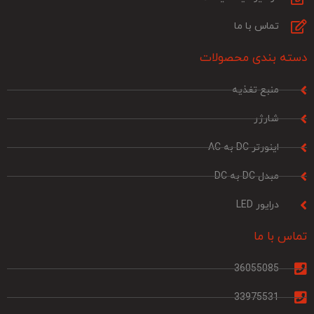
تماس با ما
دسته بندی محصولات
منبع تغذیه
شارژر
اینورتر DC به AC
مبدل DC به DC
درایور LED
تماس با ما
36055085
33975531