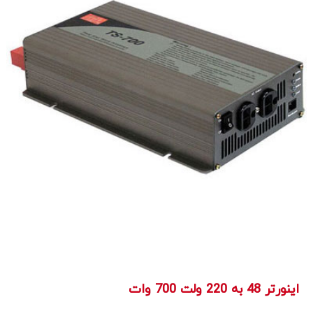
اینورتر 48 به 220 ولت 700 وات