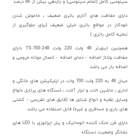
سینوسی کامل (تمام سینوسی) و بازدهی بیش از 86 درصد
دارای حفاظت های آلارم باتری ضعیف ، خاموش شدن
خودکار در مواقع باتری خیلی ضعیف (برای جلوگیری از
تخلیه کامل باتری )
همچنین اینورتر 48 ولت 220 ولت TS-700-248 دارای
حفاظت ولتاژ اضافه – دمای اضافه – اتصال موتاه خروجی و
اضافه بار می باشد.
مبدل 48 به 220 ولت 700 وات در اپلیکیشن های خانگی و
اداری ، ماشین الات و ابزار آلات ، ذستگاه های پرتابل ،انواع
وسایل نقلیه و انواع شناور ها (قایق های تفریحی – کشتی
های باری و مسافری و غیره) قابل استفاده می باشد.
دارای فن خنک کننده اتوماتیک و پنل اپراتوری با LED های
نشانگر وضعیت دستگاه