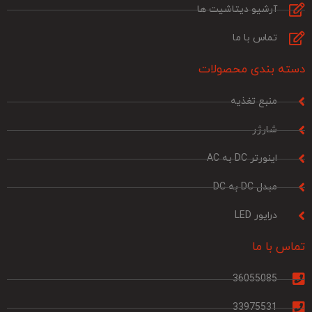
آرشیو دیتاشیت ها
تماس با ما
دسته بندی محصولات
منبع تغذیه
شارژر
اینورتر DC به AC
مبدل DC به DC
درایور LED
تماس با ما
36055085
33975531