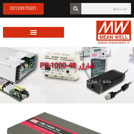
02133975531
شارژر PB-1000-48
خانه
/
شارژر سری PB
/ شارژر PB-1000-48