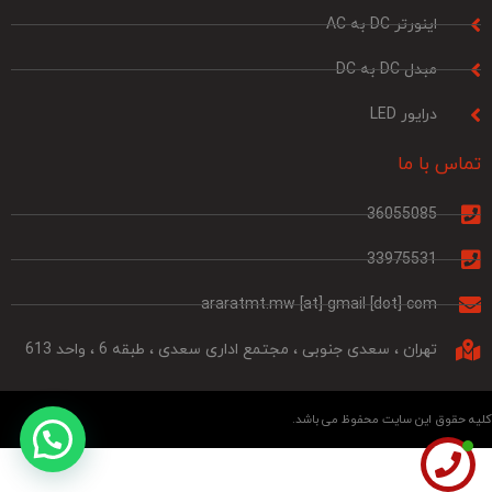
اینورتر DC به AC
مبدل DC به DC
درایور LED
تماس با ما
36055085
33975531
araratmt.mw [at] gmail [dot] com
تهران ، سعدی جنوبی ، مجتمع اداری سعدی ، طبقه 6 ، واحد 613
لیه حقوق این سایت محفوظ می باشد.