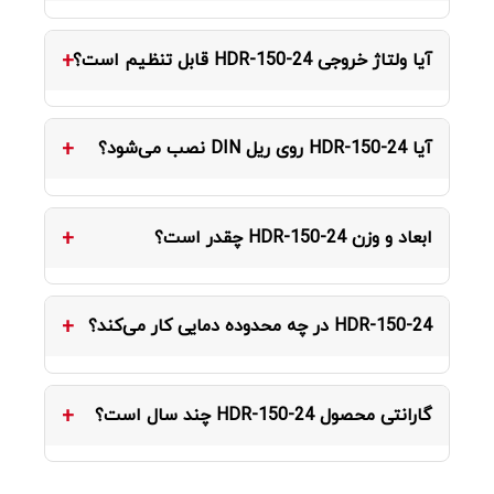
مدل HDR-150-24 توان 150W را با ولتاژ خروجی 24
آیا ولتاژ خروجی HDR-150-24 قابل تنظیم است؟
ولت DC و جریان نامی 6.25 آمپر ارائه می‌دهد.
بله، ولتاژ خروجی از طریق پتانسیومتر روی دستگاه در
آیا HDR-150-24 روی ریل DIN نصب می‌شود؟
محدوده 21.6 ~ 29V قابل تنظیم است.
بله، این محصول برای نصب روی ریل استاندارد DIN rail
ابعاد و وزن HDR-150-24 چقدر است؟
TS-35 طراحی شده و مستقیماً داخل تابلو برق جای
می‌گیرد.
ابعاد این محصول 105×90×54.5 میلی‌متر و وزن آن
HDR-150-24 در چه محدوده دمایی کار می‌کند؟
حدود 0.31 کیلوگرم است.
دمای کارکرد این مدل -30 ~ +70 درجه سانتی‌گراد
گارانتی محصول HDR-150-24 چند سال است؟
است.
محصولات اورجینال مین‌ول مدل HDR-150-24 دارای 3