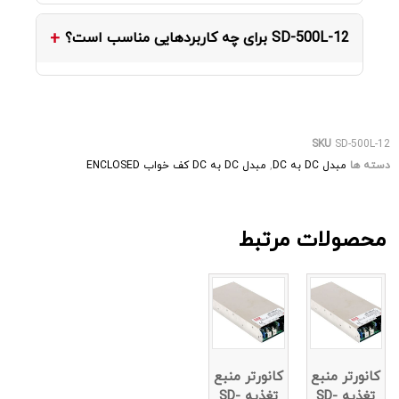
این مبدل با ورودی DC در محدوده 19 ~ 72 ولت DC
SD-500L-12 برای چه کاربردهایی مناسب است؟
کار می‌کند و خروجی آن از ورودی ایزوله است.
بر اساس کاتالوگ رسمی Mean Well، این محصول برای
دوربین مداربسته و سیستم‌های حفاظتی، سیستم‌های
SKU
SD-500L-12
صوتی و تصویری، درب‌های اتوماتیک و کرکره برقی
دسته ها
مبدل DC به DC
,
مبدل DC به DC کف خواب ENCLOSED
مناسب است.
محصولات مرتبط
کانورتر منبع
کانورتر منبع
تغذیه SD-
تغذیه SD-