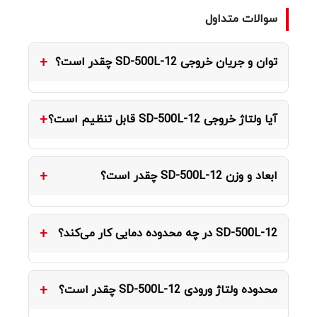
سوالات متداول
توان و جریان خروجی SD-500L-12 چقدر است؟
مدل SD-500L-12 توان 480W را با ولتاژ خروجی 12
آیا ولتاژ خروجی SD-500L-12 قابل تنظیم است؟
ولت DC و جریان نامی 40 آمپر ارائه می‌دهد.
بله، ولتاژ خروجی از طریق پتانسیومتر روی دستگاه در
ابعاد و وزن SD-500L-12 چقدر است؟
محدوده 11 ~ 15V قابل تنظیم است.
ابعاد این محصول 215×115×50 میلی‌متر و وزن آن
SD-500L-12 در چه محدوده دمایی کار می‌کند؟
حدود 1.15 کیلوگرم است.
دمای کارکرد این مدل -20 ~ +60 درجه سانتی‌گراد
محدوده ولتاژ ورودی SD-500L-12 چقدر است؟
است.