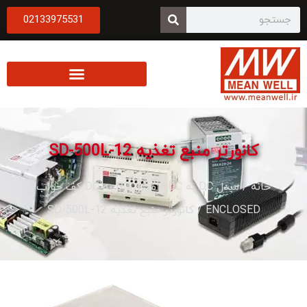
02133975531
کانورتر منبع تغذیه SD-500L-12
خانه
/
مبدل DC به DC
/
مبدل DC به DC کف خواب
ENCLOSED
/ کانورتر منبع تغذیه SD-500L-12