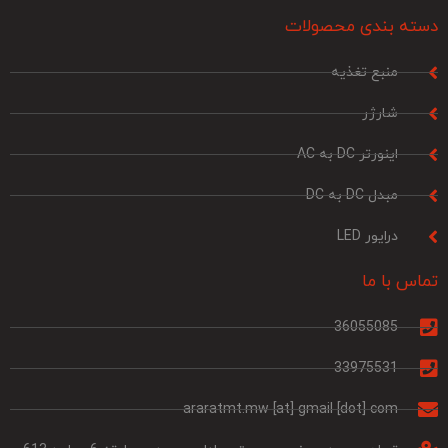
دسته بندی محصولات
منبع تغذیه
شارژر
اینورتر DC به AC
مبدل DC به DC
درایور LED
تماس با ما
36055085
33975531
araratmt.mw [at] gmail [dot] com