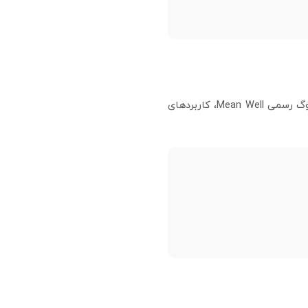
خروجی 12 ولت با جریان 10 آمپر، مدل DDR-120B-12 را برای سیستم‌های ریلی، کنترل صنعتی و مخابرات مناسب می‌سازد. بر اساس کاتالوگ رسمی Mean Well، کاربردهای