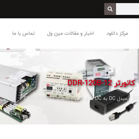
مرکز دانلود
اخبار و مقالات مین ول
تماس با ما
کانورتر DDR-120B-12
/
مبدل DC به DC مدل ریلی
/ کانورتر DDR-120B-12