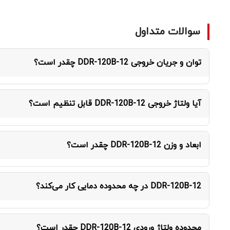
سوالات متداول
توان و جریان خروجی DDR-120B-12 چقدر است؟
مدل DDR-120B-12 توان 120W را با ولتاژ خروجی 12 ولت DC و جریان نامی 10 آمپر ارائه می‌دهد.
آیا ولتاژ خروجی DDR-120B-12 قابل تنظیم است؟
بله، ولتاژ خروجی از طریق پتانسیومتر روی دستگاه در محدوده 9 ~ 14V قابل تنظیم است.
ابعاد و وزن DDR-120B-12 چقدر است؟
ابعاد این محصول 32×125.2×102 میلی‌متر و وزن آن حدود 0.51 کیلوگرم است.
DDR-120B-12 در چه محدوده دمایی کار می‌کند؟
دمای کارکرد این مدل -40 ~ +70 درجه سانتی‌گراد است.
محدوده ولتاژ ورودی DDR-120B-12 چقدر است؟