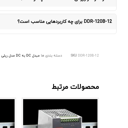
این مبدل با ورودی DC در محدوده 16.8 ~ 33.6 ولت DC کار می‌کند و خروجی آن از ورودی ایزوله است.
DDR-120B-12 برای چه کاربردهایی مناسب است؟
بر اساس کاتالوگ رسمی Mean Well، این محصول برای تجهیزات ساخت نیمه‌هادی، اتوماسیون کارخانه، تجهیزات الکترومکانیکی مناسب است.
DDR-120B-12
SKU
دسته بندی ها
مبدل DC به DC مدل ریلی
محصولات مرتبط