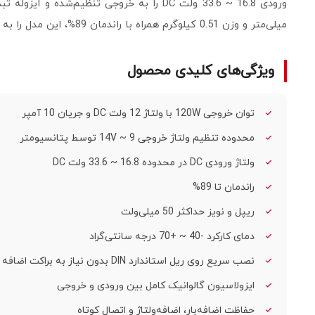
میلی‌متر و وزن 0.51 کیلوگرم همراه با راندمان 89%، این مدل را به گزینه‌ای کم‌حجم و کارآمد برای تبدیل ولتاژ DC تبدیل کرده است.
ویژگی‌های کلیدی محصول
توان خروجی 120W با ولتاژ 12 ولت DC و جریان 10 آمپر
محدوده تنظیم ولتاژ خروجی 9 ~ 14V توسط پتانسیومتر
ولتاژ ورودی DC در محدوده 16.8 ~ 33.6 ولت DC
راندمان تا 89%
ریپل و نویز حداکثر 50 میلی‌ولت
دمای کارکرد -40 ~ +70 درجه سانتی‌گراد
نصب سریع روی ریل استاندارد DIN بدون نیاز به براکت اضافه
ایزولاسیون گالوانیک کامل بین ورودی و خروجی
حفاظت اضافه‌بار، اضافه‌ولتاژ و اتصال کوتاه