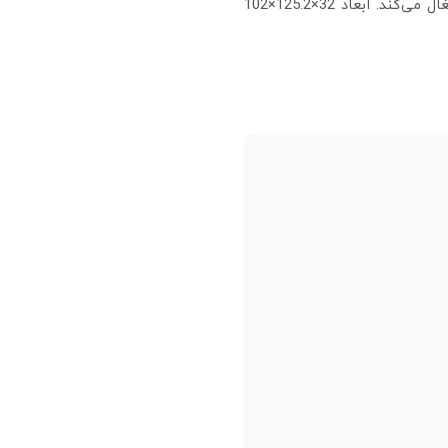
ورودی 16.8 ~ 33.6 ولت DC را به خروجی تنظیم‌شده و ایزوله تبدیل می‌کند و با بدنه باریک مخصوص ریل DIN، فضای کمی در تابلو اشغال می‌کند. ابعاد 32×125.2×102