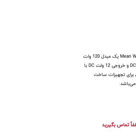
کانورتر DC به DC ریلی Mean Well DDR-120B-12 یک مبدل 120 وات
با محدوده ولتاژ ورودی 16.8 ~ 33.6 ولت DC و خروجی 12 ولت DC با
ن محصول برای تجهیزات ساخت
ی‌باشد.