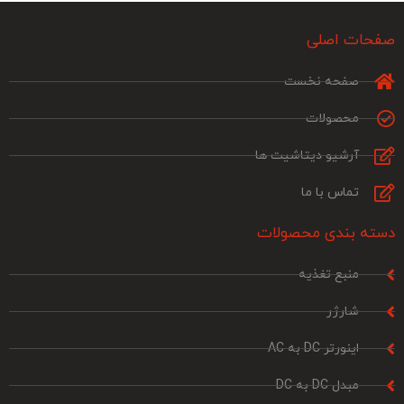
صفحات اصلی
صفحه نخست
محصولات
آرشیو دیتاشیت ها
تماس با ما
دسته بندی محصولات
منبع تغذیه
شارژر
اینورتر DC به AC
مبدل DC به DC