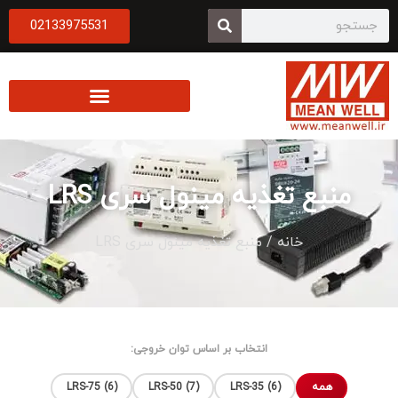
02133975531
منبع تغذیه مینول سری LRS
خانه
/ منبع تغذیه مینول سری LRS
انتخاب بر اساس توان خروجی:
همه
LRS-35 (6)
LRS-50 (7)
LRS-75 (6)