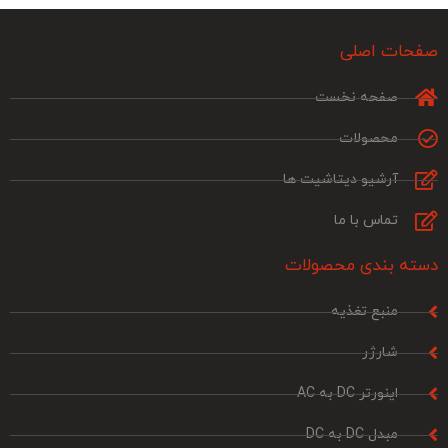
صفحات اصلی
صفحه نخست
محصولات
آرشیو دیتاشیت ها
تماس با ما
دسته بندی محصولات
منبع تغذیه
شارژر
اینورتر DC به AC
مبدل DC به DC