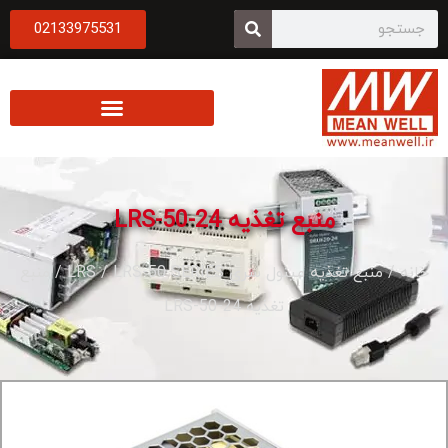
02133975531
منبع تغذیه LRS-50-24
خانه
/
منبع تغذیه مینول سری LRS
LRS-50 SERIES
/
/ منبع
تغذیه LRS-50-24