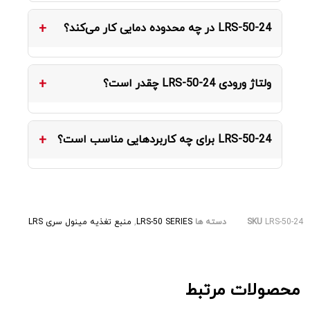
ابعاد این محصول 99×82×30 میلی‌متر و وزن آن حدود
LRS-50-24 در چه محدوده دمایی کار می‌کند؟
0.21 کیلوگرم است.
دمای کارکرد این مدل -30 ~ +70 درجه سانتی‌گراد
ولتاژ ورودی LRS-50-24 چقدر است؟
است.
این مدل با ورودی 85 ~ 264VAC و فرکانس 47 ~ 63
LRS-50-24 برای چه کاربردهایی مناسب است؟
هرتز کار می‌کند و با برق شهری ایران سازگار است.
بر اساس کاتالوگ رسمی Mean Well، این محصول برای
شیربرقی‌های پنوماتیک و رله‌های صنعتی، سنسورهای
LRS-50-24
SKU
دسته ها
LRS-50 SERIES
,
منبع تغذیه مینول سری LRS
صنعتی و انکودرها، تابلوهای کنترل و سیستم‌های
مانیتورینگ مناسب است.
محصولات مرتبط