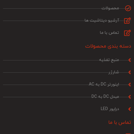
محصولات
آرشیو دیتاشیت ها
تماس با ما
دسته بندی محصولات
منبع تغذیه
شارژر
اینورتر DC به AC
مبدل DC به DC
درایور LED
تماس با ما