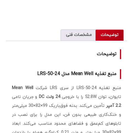
توضیحات
مشخصات فنی
توضیحات
منبع تغذیه Mean Well مدل LRS-50-24
منبع تغذیه LRS-50-24 از سری LRS شرکت
Mean Well
تایوان، توان 52.8W را با خروجی
24 ولت DC
و جریان نامی
2.2 آمپر
تأمین می‌کند. بدنه فوق‌باریک 99×82×30 میلی‌متر
و خنک‌کاری طبیعی بدون فن، این مدل را برای نصب در
تابلوهای کم‌عمق و فضاهای محدود مناسب می‌کند. ابعاد
99×82×30 میلی‌متر و وزن 0.21 کیلوگرم همراه با راندمان