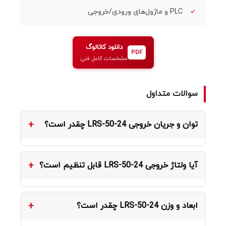
PLC و ماژول‌های ورودی/خروجی
دانلود کاتالوگ
PDF
مشخصات کامل فنی
سوالات متداول
توان و جریان خروجی LRS-50-24 چقدر است؟
مدل LRS-50-24 توان 52.8W را با ولتاژ خروجی 24 ولت
آیا ولتاژ خروجی LRS-50-24 قابل تنظیم است؟
DC و جریان نامی 2.2 آمپر ارائه می‌دهد.
بله، ولتاژ خروجی از طریق پتانسیومتر روی دستگاه در
ابعاد و وزن LRS-50-24 چقدر است؟
محدوده 21.6 ~ 28.8V قابل تنظیم است.